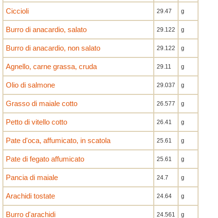
Ciccioli
29.47
g
Burro di anacardio, salato
29.122
g
Burro di anacardio, non salato
29.122
g
Agnello, carne grassa, cruda
29.11
g
Olio di salmone
29.037
g
Grasso di maiale cotto
26.577
g
Petto di vitello cotto
26.41
g
Pate d'oca, affumicato, in scatola
25.61
g
Pate di fegato affumicato
25.61
g
Pancia di maiale
24.7
g
Arachidi tostate
24.64
g
Burro d'arachidi
24.561
g