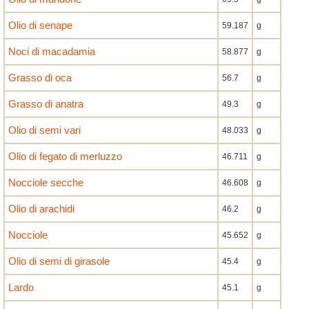
Olio di senape
59.187
g
Noci di macadamia
58.877
g
Grasso di oca
56.7
g
Grasso di anatra
49.3
g
Olio di semi vari
48.033
g
Olio di fegato di merluzzo
46.711
g
Nocciole secche
46.608
g
Olio di arachidi
46.2
g
Nocciole
45.652
g
Olio di semi di girasole
45.4
g
Lardo
45.1
g