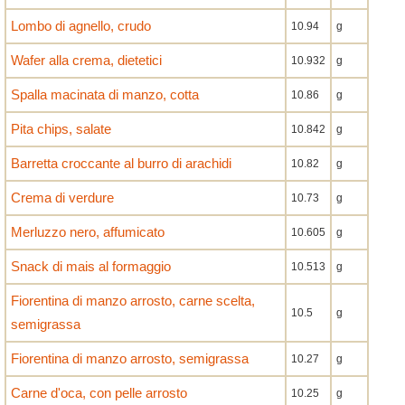
Lombo di agnello, crudo
10.94
g
Wafer alla crema, dietetici
10.932
g
Spalla macinata di manzo, cotta
10.86
g
Pita chips, salate
10.842
g
Barretta croccante al burro di arachidi
10.82
g
Crema di verdure
10.73
g
Merluzzo nero, affumicato
10.605
g
Snack di mais al formaggio
10.513
g
Fiorentina di manzo arrosto, carne scelta,
10.5
g
semigrassa
Fiorentina di manzo arrosto, semigrassa
10.27
g
Carne d'oca, con pelle arrosto
10.25
g