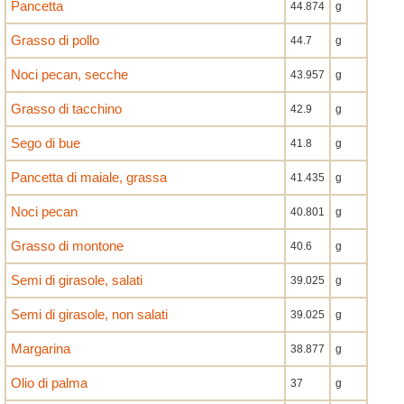
Pancetta
44.874
g
Grasso di pollo
44.7
g
Noci pecan, secche
43.957
g
Grasso di tacchino
42.9
g
Sego di bue
41.8
g
Pancetta di maiale, grassa
41.435
g
Noci pecan
40.801
g
Grasso di montone
40.6
g
Semi di girasole, salati
39.025
g
Semi di girasole, non salati
39.025
g
Margarina
38.877
g
Olio di palma
37
g