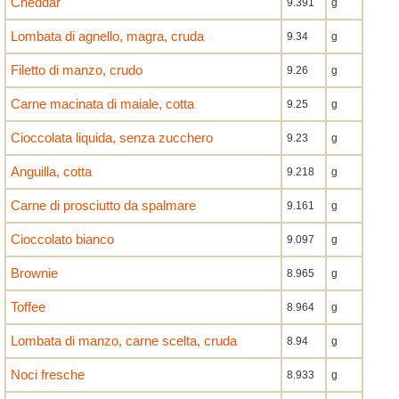
Cheddar
9.391
g
Lombata di agnello, magra, cruda
9.34
g
Filetto di manzo, crudo
9.26
g
Carne macinata di maiale, cotta
9.25
g
Cioccolata liquida, senza zucchero
9.23
g
Anguilla, cotta
9.218
g
Carne di prosciutto da spalmare
9.161
g
Cioccolato bianco
9.097
g
Brownie
8.965
g
Toffee
8.964
g
Lombata di manzo, carne scelta, cruda
8.94
g
Noci fresche
8.933
g