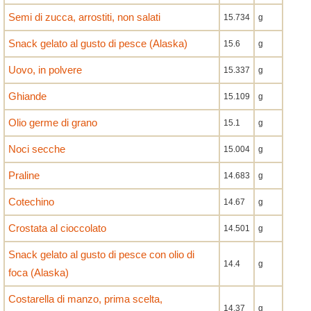
Semi di zucca, arrostiti, non salati
15.734
g
Snack gelato al gusto di pesce (Alaska)
15.6
g
Uovo, in polvere
15.337
g
Ghiande
15.109
g
Olio germe di grano
15.1
g
Noci secche
15.004
g
Praline
14.683
g
Cotechino
14.67
g
Crostata al cioccolato
14.501
g
Snack gelato al gusto di pesce con olio di
14.4
g
foca (Alaska)
Costarella di manzo, prima scelta,
14.37
g