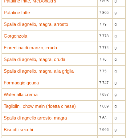
Patatine fritte, McDonald's
7.805
g
Patatine fritte
7.805
g
Spalla di agnello, magra, arrosto
7.79
g
Gorgonzola
7.778
g
Fiorentina di manzo, cruda
7.774
g
Spalla di agnello, magra, cruda
7.76
g
Spalla di agnello, magra, alla griglia
7.75
g
Formaggio gouda
7.747
g
Wafer alla crema
7.697
g
Tagliolini, chow mein (ricetta cinese)
7.689
g
Spalla di agnello arrosto, magra
7.68
g
Biscotti secchi
7.666
g