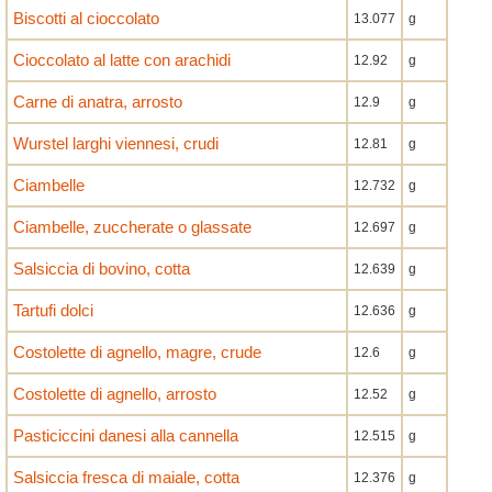
Biscotti al cioccolato
13.077
g
Cioccolato al latte con arachidi
12.92
g
Carne di anatra, arrosto
12.9
g
Wurstel larghi viennesi, crudi
12.81
g
Ciambelle
12.732
g
Ciambelle, zuccherate o glassate
12.697
g
Salsiccia di bovino, cotta
12.639
g
Tartufi dolci
12.636
g
Costolette di agnello, magre, crude
12.6
g
Costolette di agnello, arrosto
12.52
g
Pasticiccini danesi alla cannella
12.515
g
Salsiccia fresca di maiale, cotta
12.376
g