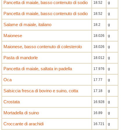
Pancetta di maiale, basso contenuto di sodio
18.52
g
Pancetta di maiale, basso contenuto di sodio
18.52
g
Salame di maiale, italiano
18.2
g
Maionese
18.026
g
Maionese, basso contenuto di colesterolo
18.026
g
Pasta di mandorle
18.012
g
Pancetta di maiale, saltata in padella
17.976
g
Oca
17.77
g
Salsiccia fresca di bovino e suino, cotta
17.18
g
Crostata
16.928
g
Mortadella di suino
16.89
g
Croccante di arachidi
16.721
g