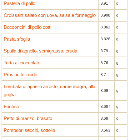
Pastella di pollo
8.91
g
Croissant salato con uova, salsa e formaggio
8.908
g
Bocconcini di pollo cotti
8.862
g
Pasta sfoglia
8.828
g
Spalla di agnello, semigrassa, cruda
8.79
g
Torta al cioccolato
8.76
g
Prosciutto crudo
8.7
g
Lombata di agnello arrosto, carne magra, alla
8.69
g
griglia
Fontina
8.687
g
Petto di manzo, brasato
8.68
g
Pomodori secchi, sottolio
8.663
g