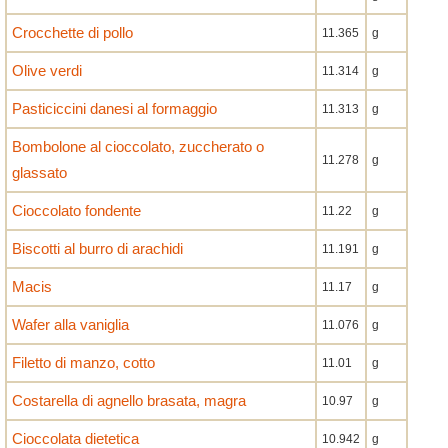
Crocchette di pollo
11.365
g
Olive verdi
11.314
g
Pasticiccini danesi al formaggio
11.313
g
Bombolone al cioccolato, zuccherato o
11.278
g
glassato
Cioccolato fondente
11.22
g
Biscotti al burro di arachidi
11.191
g
Macis
11.17
g
Wafer alla vaniglia
11.076
g
Filetto di manzo, cotto
11.01
g
Costarella di agnello brasata, magra
10.97
g
Cioccolata dietetica
10.942
g