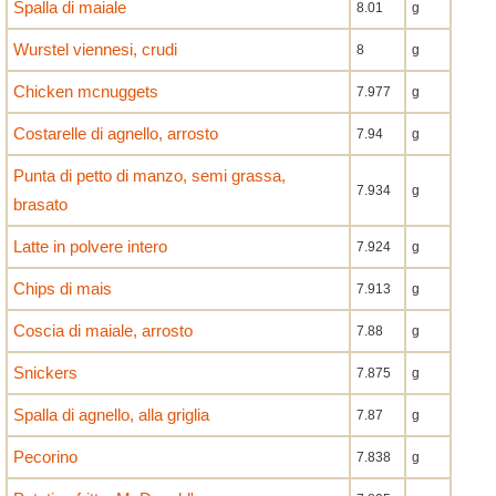
Spalla di maiale
8.01
g
Wurstel viennesi, crudi
8
g
Chicken mcnuggets
7.977
g
Costarelle di agnello, arrosto
7.94
g
Punta di petto di manzo, semi grassa,
7.934
g
brasato
Latte in polvere intero
7.924
g
Chips di mais
7.913
g
Coscia di maiale, arrosto
7.88
g
Snickers
7.875
g
Spalla di agnello, alla griglia
7.87
g
Pecorino
7.838
g