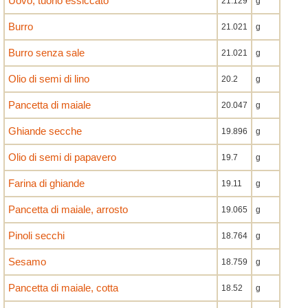
Uovo, tuorlo essiccato
21.129
g
Burro
21.021
g
Burro senza sale
21.021
g
Olio di semi di lino
20.2
g
Pancetta di maiale
20.047
g
Ghiande secche
19.896
g
Olio di semi di papavero
19.7
g
Farina di ghiande
19.11
g
Pancetta di maiale, arrosto
19.065
g
Pinoli secchi
18.764
g
Sesamo
18.759
g
Pancetta di maiale, cotta
18.52
g