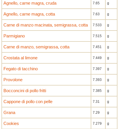
Agnello, carne magra, cruda
7.65
g
Agnello, carne magra, cotta
7.63
g
Carne di manzo macinata, semigrassa, cotta
7.533
g
Parmigiano
7.515
g
Carne di manzo, semigrassa, cotta
7.451
g
Crostata al limone
7.449
g
Fegato di tacchino
7.397
g
Provolone
7.393
g
Bocconcini di pollo fritti
7.385
g
Cappone di pollo con pelle
7.31
g
Grana
7.29
g
Cookies
7.279
g