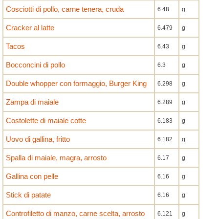
Cosciotti di pollo, carne tenera, cruda
6.48
g
Cracker al latte
6.479
g
Tacos
6.43
g
Bocconcini di pollo
6.3
g
Double whopper con formaggio, Burger King
6.298
g
Zampa di maiale
6.289
g
Costolette di maiale cotte
6.183
g
Uovo di gallina, fritto
6.182
g
Spalla di maiale, magra, arrosto
6.17
g
Gallina con pelle
6.16
g
Stick di patate
6.16
g
Controfiletto di manzo, carne scelta, arrosto
6.121
g