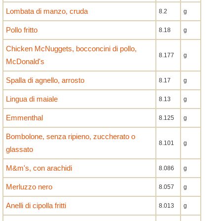
Lombata di manzo, cruda
8.2
g
Pollo fritto
8.18
g
Chicken McNuggets, bocconcini di pollo,
8.177
g
McDonald's
Spalla di agnello, arrosto
8.17
g
Lingua di maiale
8.13
g
Emmenthal
8.125
g
Bombolone, senza ripieno, zuccherato o
8.101
g
glassato
M&m's, con arachidi
8.086
g
Merluzzo nero
8.057
g
Anelli di cipolla fritti
8.013
g