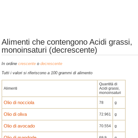
Alimenti che contengono Acidi grassi,
monoinsaturi (decrescente)
In ordine
crescente
o
decrescente
Tutti i valori si riferiscono a 100 grammi di alimento
Quantità di
Alimenti
Acidi grassi,
monoinsaturi
Olio di nocciola
78
g
Olio di oliva
72.961
g
Olio di avocado
70.554
g
Olio di mandorle
69.9
g