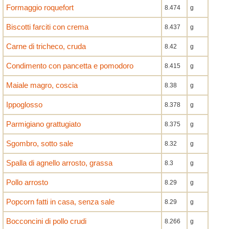
Formaggio roquefort
8.474
g
Biscotti farciti con crema
8.437
g
Carne di tricheco, cruda
8.42
g
Condimento con pancetta e pomodoro
8.415
g
Maiale magro, coscia
8.38
g
Ippoglosso
8.378
g
Parmigiano grattugiato
8.375
g
Sgombro, sotto sale
8.32
g
Spalla di agnello arrosto, grassa
8.3
g
Pollo arrosto
8.29
g
Popcorn fatti in casa, senza sale
8.29
g
Bocconcini di pollo crudi
8.266
g