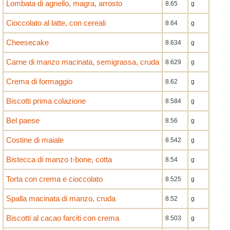
Lombata di agnello, magra, arrosto
8.65
g
Cioccolato al latte, con cereali
8.64
g
Cheesecake
8.634
g
Carne di manzo macinata, semigrassa, cruda
8.629
g
Crema di formaggio
8.62
g
Biscotti prima colazione
8.584
g
Bel paese
8.56
g
Costine di maiale
8.542
g
Bistecca di manzo t-bone, cotta
8.54
g
Torta con crema e cioccolato
8.525
g
Spalla macinata di manzo, cruda
8.52
g
Biscotti al cacao farciti con crema
8.503
g