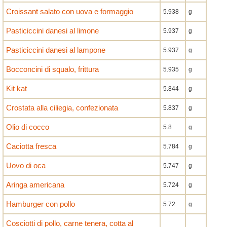
Croissant salato con uova e formaggio
5.938
g
Pasticiccini danesi al limone
5.937
g
Pasticiccini danesi al lampone
5.937
g
Bocconcini di squalo, frittura
5.935
g
Kit kat
5.844
g
Crostata alla ciliegia, confezionata
5.837
g
Olio di cocco
5.8
g
Caciotta fresca
5.784
g
Uovo di oca
5.747
g
Aringa americana
5.724
g
Hamburger con pollo
5.72
g
Cosciotti di pollo, carne tenera, cotta al