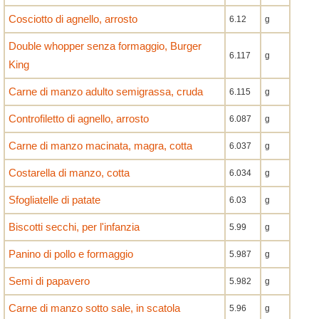
Cosciotto di agnello, arrosto
6.12
g
Double whopper senza formaggio, Burger
6.117
g
King
Carne di manzo adulto semigrassa, cruda
6.115
g
Controfiletto di agnello, arrosto
6.087
g
Carne di manzo macinata, magra, cotta
6.037
g
Costarella di manzo, cotta
6.034
g
Sfogliatelle di patate
6.03
g
Biscotti secchi, per l'infanzia
5.99
g
Panino di pollo e formaggio
5.987
g
Semi di papavero
5.982
g
Carne di manzo sotto sale, in scatola
5.96
g