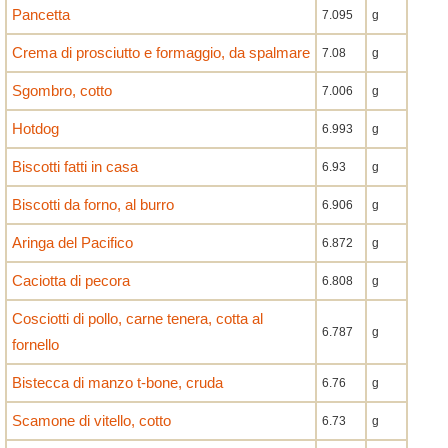
Pancetta
7.095
g
Crema di prosciutto e formaggio, da spalmare
7.08
g
Sgombro, cotto
7.006
g
Hotdog
6.993
g
Biscotti fatti in casa
6.93
g
Biscotti da forno, al burro
6.906
g
Aringa del Pacifico
6.872
g
Caciotta di pecora
6.808
g
Cosciotti di pollo, carne tenera, cotta al
6.787
g
fornello
Bistecca di manzo t-bone, cruda
6.76
g
Scamone di vitello, cotto
6.73
g