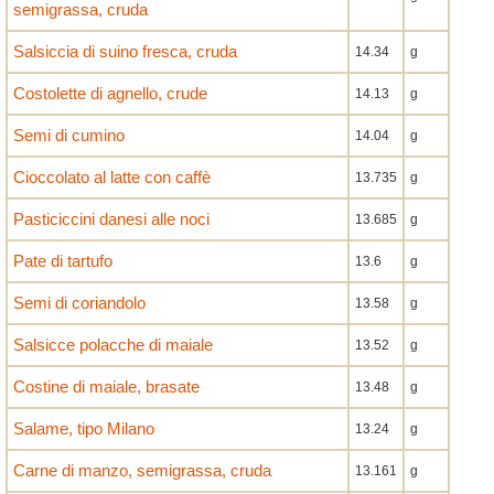
semigrassa, cruda
Salsiccia di suino fresca, cruda
14.34
g
Costolette di agnello, crude
14.13
g
Semi di cumino
14.04
g
Cioccolato al latte con caffè
13.735
g
Pasticiccini danesi alle noci
13.685
g
Pate di tartufo
13.6
g
Semi di coriandolo
13.58
g
Salsicce polacche di maiale
13.52
g
Costine di maiale, brasate
13.48
g
Salame, tipo Milano
13.24
g
Carne di manzo, semigrassa, cruda
13.161
g