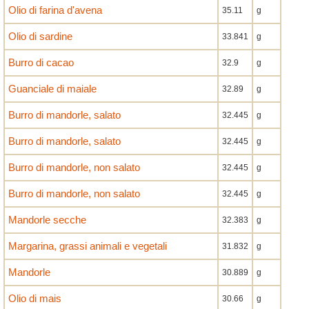
Olio di farina d'avena
35.11
g
Olio di sardine
33.841
g
Burro di cacao
32.9
g
Guanciale di maiale
32.89
g
Burro di mandorle, salato
32.445
g
Burro di mandorle, salato
32.445
g
Burro di mandorle, non salato
32.445
g
Burro di mandorle, non salato
32.445
g
Mandorle secche
32.383
g
Margarina, grassi animali e vegetali
31.832
g
Mandorle
30.889
g
Olio di mais
30.66
g