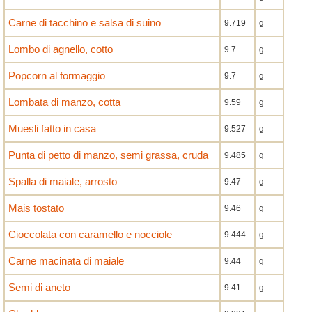
Carne di tacchino e salsa di suino
9.719
g
Lombo di agnello, cotto
9.7
g
Popcorn al formaggio
9.7
g
Lombata di manzo, cotta
9.59
g
Muesli fatto in casa
9.527
g
Punta di petto di manzo, semi grassa, cruda
9.485
g
Spalla di maiale, arrosto
9.47
g
Mais tostato
9.46
g
Cioccolata con caramello e nocciole
9.444
g
Carne macinata di maiale
9.44
g
Semi di aneto
9.41
g