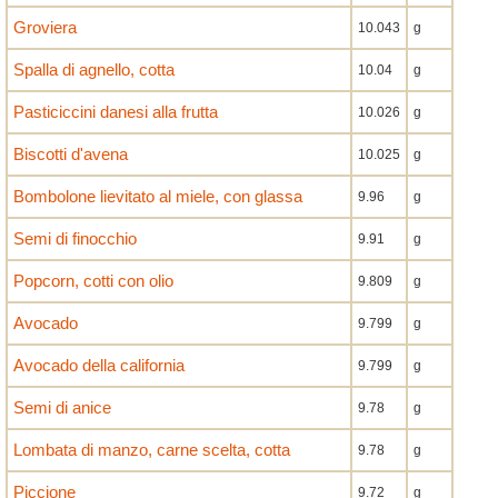
Groviera
10.043
g
Spalla di agnello, cotta
10.04
g
Pasticiccini danesi alla frutta
10.026
g
Biscotti d'avena
10.025
g
Bombolone lievitato al miele, con glassa
9.96
g
Semi di finocchio
9.91
g
Popcorn, cotti con olio
9.809
g
Avocado
9.799
g
Avocado della california
9.799
g
Semi di anice
9.78
g
Lombata di manzo, carne scelta, cotta
9.78
g
Piccione
9.72
g