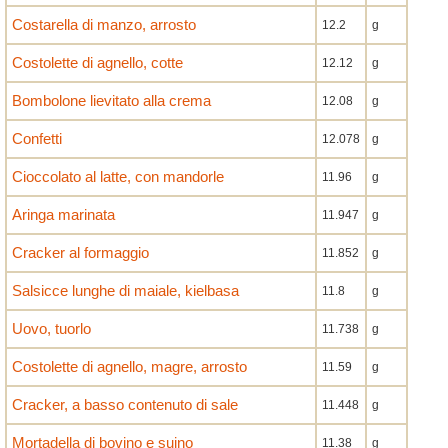
Costarella di manzo, arrosto
12.2
g
Costolette di agnello, cotte
12.12
g
Bombolone lievitato alla crema
12.08
g
Confetti
12.078
g
Cioccolato al latte, con mandorle
11.96
g
Aringa marinata
11.947
g
Cracker al formaggio
11.852
g
Salsicce lunghe di maiale, kielbasa
11.8
g
Uovo, tuorlo
11.738
g
Costolette di agnello, magre, arrosto
11.59
g
Cracker, a basso contenuto di sale
11.448
g
Mortadella di bovino e suino
11.38
g