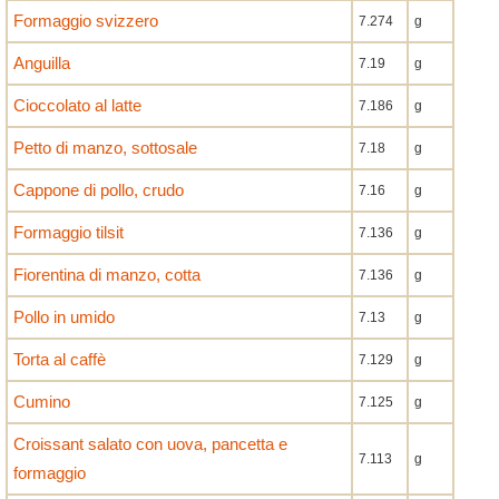
Formaggio svizzero
7.274
g
Anguilla
7.19
g
Cioccolato al latte
7.186
g
Petto di manzo, sottosale
7.18
g
Cappone di pollo, crudo
7.16
g
Formaggio tilsit
7.136
g
Fiorentina di manzo, cotta
7.136
g
Pollo in umido
7.13
g
Torta al caffè
7.129
g
Cumino
7.125
g
Croissant salato con uova, pancetta e
7.113
g
formaggio