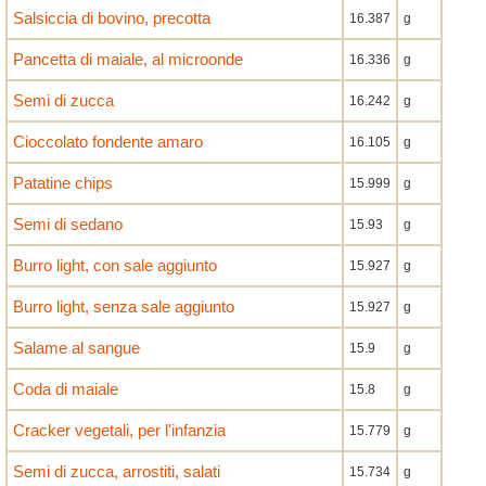
Salsiccia di bovino, precotta
16.387
g
Pancetta di maiale, al microonde
16.336
g
Semi di zucca
16.242
g
Cioccolato fondente amaro
16.105
g
Patatine chips
15.999
g
Semi di sedano
15.93
g
Burro light, con sale aggiunto
15.927
g
Burro light, senza sale aggiunto
15.927
g
Salame al sangue
15.9
g
Coda di maiale
15.8
g
Cracker vegetali, per l'infanzia
15.779
g
Semi di zucca, arrostiti, salati
15.734
g