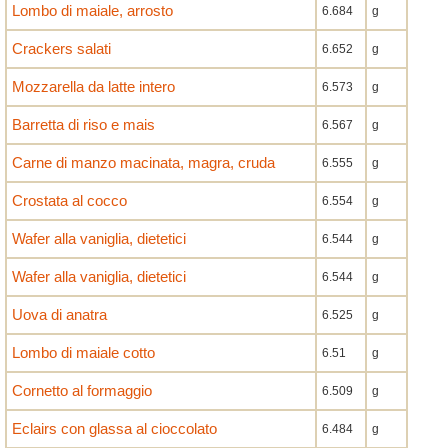
Lombo di maiale, arrosto
6.684
g
Crackers salati
6.652
g
Mozzarella da latte intero
6.573
g
Barretta di riso e mais
6.567
g
Carne di manzo macinata, magra, cruda
6.555
g
Crostata al cocco
6.554
g
Wafer alla vaniglia, dietetici
6.544
g
Wafer alla vaniglia, dietetici
6.544
g
Uova di anatra
6.525
g
Lombo di maiale cotto
6.51
g
Cornetto al formaggio
6.509
g
Eclairs con glassa al cioccolato
6.484
g