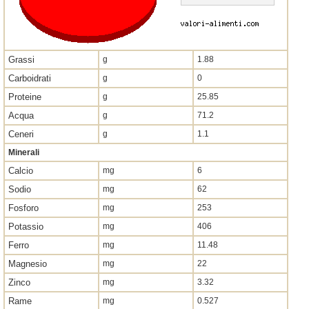
Grassi
g
1.88
Carboidrati
g
0
Proteine
g
25.85
Acqua
g
71.2
Ceneri
g
1.1
Minerali
Calcio
mg
6
Sodio
mg
62
Fosforo
mg
253
Potassio
mg
406
Ferro
mg
11.48
Magnesio
mg
22
Zinco
mg
3.32
Rame
mg
0.527