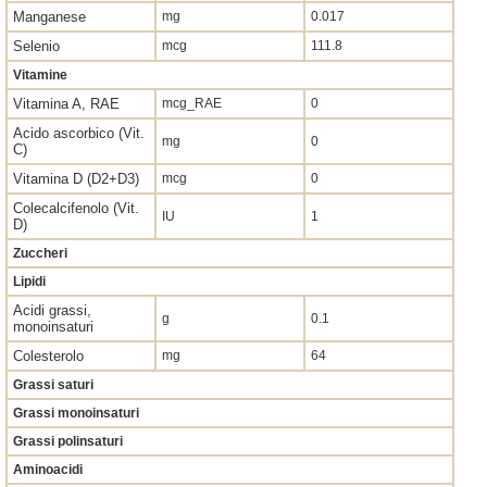
Manganese
mg
0.017
Selenio
mcg
111.8
Vitamine
Vitamina A, RAE
mcg_RAE
0
Acido ascorbico (Vit.
mg
0
C)
Vitamina D (D2+D3)
mcg
0
Colecalcifenolo (Vit.
IU
1
D)
Zuccheri
Lipidi
Acidi grassi,
g
0.1
monoinsaturi
Colesterolo
mg
64
Grassi saturi
Grassi monoinsaturi
Grassi polinsaturi
Aminoacidi