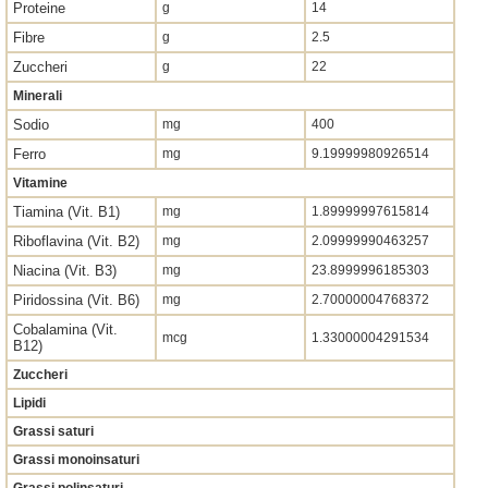
Proteine
g
14
Fibre
g
2.5
Zuccheri
g
22
Minerali
Sodio
mg
400
Ferro
mg
9.19999980926514
Vitamine
Tiamina (Vit. B1)
mg
1.89999997615814
Riboflavina (Vit. B2)
mg
2.09999990463257
Niacina (Vit. B3)
mg
23.8999996185303
Piridossina (Vit. B6)
mg
2.70000004768372
Cobalamina (Vit.
mcg
1.33000004291534
B12)
Zuccheri
Lipidi
Grassi saturi
Grassi monoinsaturi