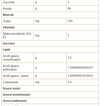
Zuccheri
g
2
Amido
g
68
Minerali
Sodio
mg
700
Vitamine
Alpha-tocoferolo (Vit.
mg
2
E)
Zuccheri
Lipidi
Acidi grassi,
g
3.5
monoinsaturi
Acidi grassi,
g
7.09999990463257
polinsaturi
Acidi grassi, saturi
g
1.89999997615814
Colesterolo
mg
0.5
Grassi saturi
Grassi monoinsaturi
Grassi polinsaturi