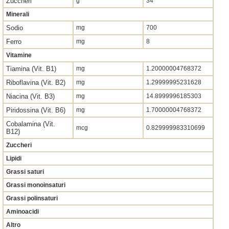
Zuccheri
g
34
Minerali
Sodio
mg
700
Ferro
mg
8
Vitamine
Tiamina (Vit. B1)
mg
1.20000004768372
Riboflavina (Vit. B2)
mg
1.29999995231628
Niacina (Vit. B3)
mg
14.8999996185303
Piridossina (Vit. B6)
mg
1.70000004768372
Cobalamina (Vit.
mcg
0.829999983310699
B12)
Zuccheri
Lipidi
Grassi saturi
Grassi monoinsaturi
Grassi polinsaturi
Aminoacidi
Altro