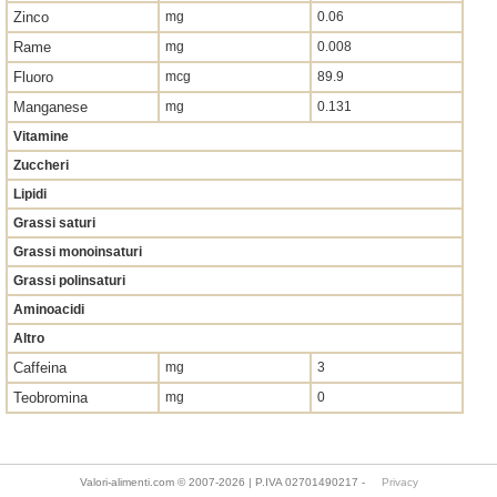
Zinco
mg
0.06
Rame
mg
0.008
Fluoro
mcg
89.9
Manganese
mg
0.131
Vitamine
Zuccheri
Lipidi
Grassi saturi
Grassi monoinsaturi
Grassi polinsaturi
Aminoacidi
Altro
Caffeina
mg
3
Teobromina
mg
0
Valori-alimenti.com © 2007-2026 | P.IVA 02701490217 -
Privacy