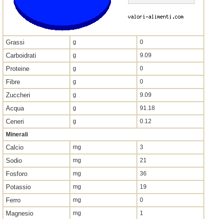
Grassi
g
0
Carboidrati
g
9.09
Proteine
g
0
Fibre
g
0
Zuccheri
g
9.09
Acqua
g
91.18
Ceneri
g
0.12
Minerali
Calcio
mg
3
Sodio
mg
21
Fosforo
mg
36
Potassio
mg
19
Ferro
mg
0
Magnesio
mg
1