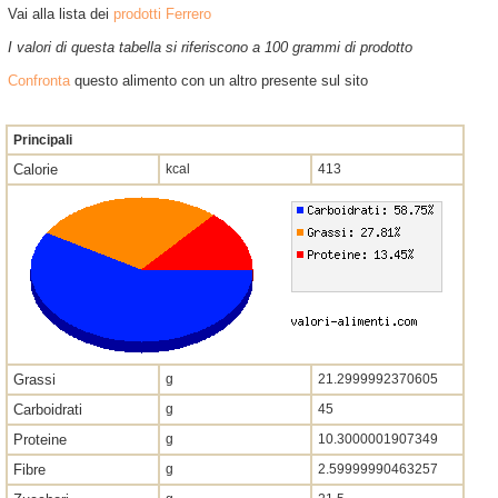
Vai alla lista dei
prodotti Ferrero
I valori di questa tabella si riferiscono a 100 grammi di prodotto
Confronta
questo alimento con un altro presente sul sito
Principali
Calorie
kcal
413
Grassi
g
21.2999992370605
Carboidrati
g
45
Proteine
g
10.3000001907349
Fibre
g
2.59999990463257