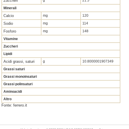
Zuccheri
g
21.5
Minerali
Calcio
mg
120
Sodio
mg
114
Fosforo
mg
148
Vitamine
Zuccheri
Lipidi
Acidi grassi, saturi
g
10.8000001907349
Grassi saturi
Grassi monoinsaturi
Grassi polinsaturi
Aminoacidi
Altro
Fonte: ferrero.it