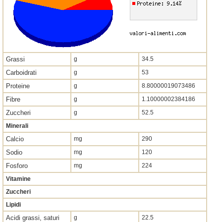
Grassi
g
34.5
Carboidrati
g
53
Proteine
g
8.80000019073486
Fibre
g
1.10000002384186
Zuccheri
g
52.5
Minerali
Calcio
mg
290
Sodio
mg
120
Fosforo
mg
224
Vitamine
Zuccheri
Lipidi
Acidi grassi, saturi
g
22.5