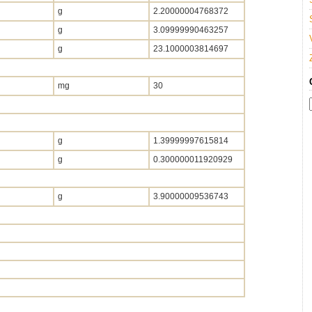
g
2.20000004768372
g
3.09999990463257
g
23.1000003814697
mg
30
g
1.39999997615814
g
0.300000011920929
g
3.90000009536743