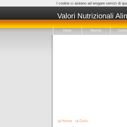
I cookie ci aiutano ad erogare servizi di qua
Valori Nutrizionali Ali
Home
Marche
Confro
Home
Dolci