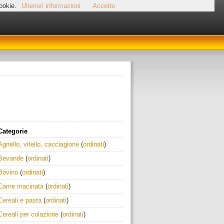
cookie.
Ulteriori informazioni
Accetto
Categorie
Agnello, vitello, cacciagione
(
ordinati
)
Bevande
(
ordinati
)
Bovino
(
ordinati
)
Carne macinata
(
ordinati
)
Cereali e pasta
(
ordinati
)
Cereali per colazione
(
ordinati
)