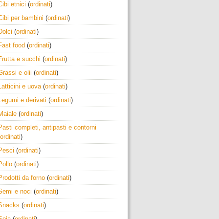
Cibi etnici
(
ordinati
)
Cibi per bambini
(
ordinati
)
Dolci
(
ordinati
)
Fast food
(
ordinati
)
Frutta e succhi
(
ordinati
)
Grassi e olii
(
ordinati
)
Latticini e uova
(
ordinati
)
Legumi e derivati
(
ordinati
)
Maiale
(
ordinati
)
Pasti completi, antipasti e contorni
ordinati
)
Pesci
(
ordinati
)
Pollo
(
ordinati
)
Prodotti da forno
(
ordinati
)
Semi e noci
(
ordinati
)
Snacks
(
ordinati
)
Soia
(
ordinati
)