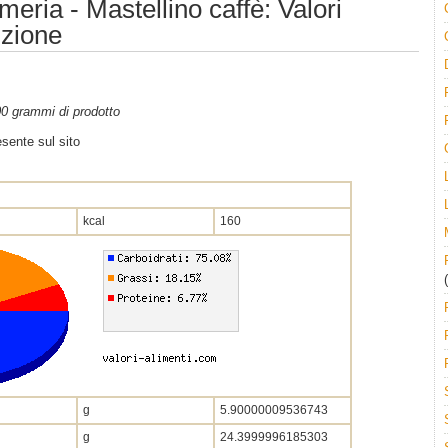
eria - Mastellino caffè: Valori
izione
100 grammi di prodotto
sente sul sito
kcal
160
(
g
5.90000009536743
g
24.3999996185303