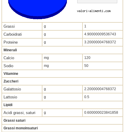
Grassi
g
1
Carboidrati
g
4.90000009536743
Proteine
g
3.20000004768372
Minerali
Calcio
mg
120
Sodio
mg
50
Vitamine
Zuccheri
Galattosio
g
2.20000004768372
Lattosio
g
0.5
Lipidi
Acidi grassi, saturi
g
0.600000023841858
Grassi saturi
Grassi monoinsaturi