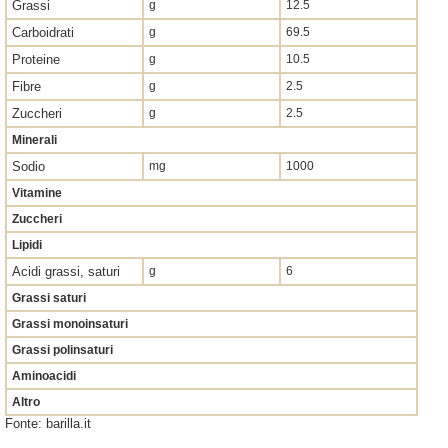
Grassi
g
12.5
Carboidrati
g
69.5
Proteine
g
10.5
Fibre
g
2.5
Zuccheri
g
2.5
Minerali
Sodio
mg
1000
Vitamine
Zuccheri
Lipidi
Acidi grassi, saturi
g
6
Grassi saturi
Grassi monoinsaturi
Grassi polinsaturi
Aminoacidi
Altro
Fonte: barilla.it