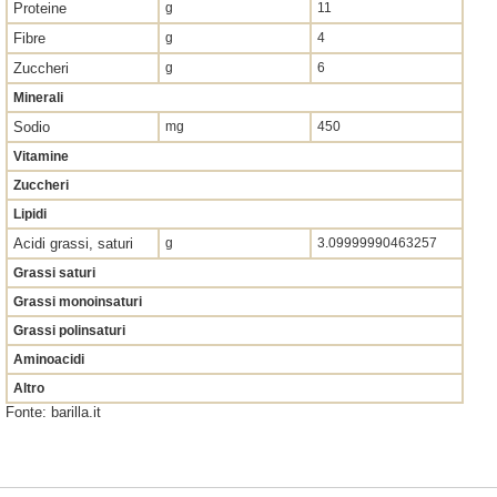
Proteine
g
11
Fibre
g
4
Zuccheri
g
6
Minerali
Sodio
mg
450
Vitamine
Zuccheri
Lipidi
Acidi grassi, saturi
g
3.09999990463257
Grassi saturi
Grassi monoinsaturi
Grassi polinsaturi
Aminoacidi
Altro
Fonte: barilla.it