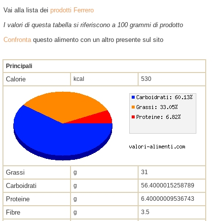
Vai alla lista dei
prodotti Ferrero
I valori di questa tabella si riferiscono a 100 grammi di prodotto
Confronta
questo alimento con un altro presente sul sito
Principali
Calorie
kcal
530
Grassi
g
31
Carboidrati
g
56.4000015258789
Proteine
g
6.40000009536743
Fibre
g
3.5