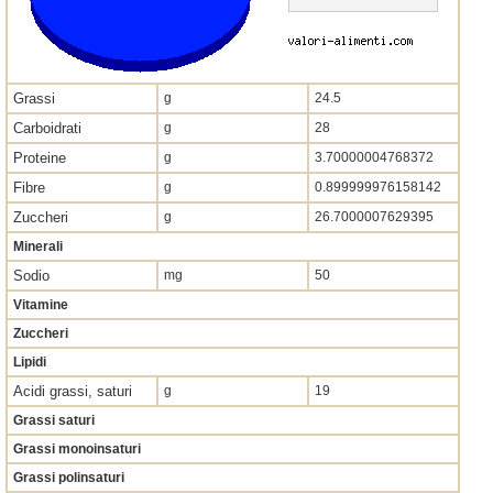
Grassi
g
24.5
Carboidrati
g
28
Proteine
g
3.70000004768372
Fibre
g
0.899999976158142
Zuccheri
g
26.7000007629395
Minerali
Sodio
mg
50
Vitamine
Zuccheri
Lipidi
Acidi grassi, saturi
g
19
Grassi saturi
Grassi monoinsaturi
Grassi polinsaturi