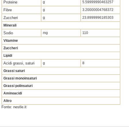
Proteine
g
5.59999990463257
Fibre
g
3.20000004768372
Zuccheri
g
23.8999996185303
Minerali
Sodio
mg
110
Vitamine
Zuccheri
Lipidi
Acidi grassi, saturi
g
8
Grassi saturi
Grassi monoinsaturi
Grassi polinsaturi
Aminoacidi
Altro
Fonte: nestle.it