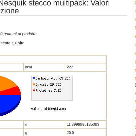
 Nesquik stecco multipack: Valori
izione
100 grammi di prodotto
sente sul sito
kcal
222
(
g
11.8999996185303
g
25.5