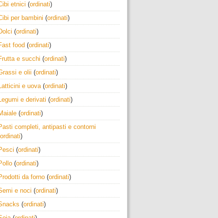
Cibi etnici
(
ordinati
)
Cibi per bambini
(
ordinati
)
Dolci
(
ordinati
)
Fast food
(
ordinati
)
Frutta e succhi
(
ordinati
)
Grassi e olii
(
ordinati
)
Latticini e uova
(
ordinati
)
Legumi e derivati
(
ordinati
)
Maiale
(
ordinati
)
Pasti completi, antipasti e contorni
ordinati
)
Pesci
(
ordinati
)
Pollo
(
ordinati
)
Prodotti da forno
(
ordinati
)
Semi e noci
(
ordinati
)
Snacks
(
ordinati
)
Soia
(
ordinati
)