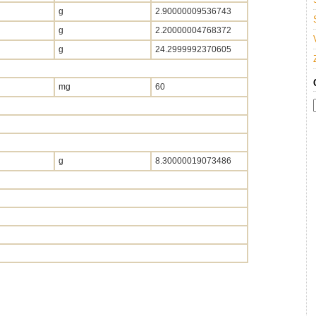
g
2.90000009536743
g
2.20000004768372
g
24.2999992370605
mg
60
g
8.30000019073486