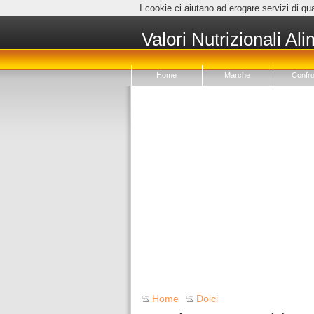
I cookie ci aiutano ad erogare servizi di qua
Valori Nutrizionali Ali
Home
Marche
Confro
Home
Dolci