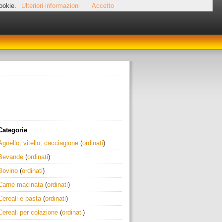
cookie.
Ulteriori informazioni
Accetto
Categorie
Agnello, vitello, cacciagione
(
ordinati
)
Bevande
(
ordinati
)
Bovino
(
ordinati
)
Carne macinata
(
ordinati
)
Cereali e pasta
(
ordinati
)
Cereali per colazione
(
ordinati
)