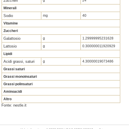
Zuccheri
g
24
Minerali
Sodio
mg
40
Vitamine
Zuccheri
Galattosio
g
1.29999995231628
Lattosio
g
0.300000011920929
Lipidi
Acidi grassi, saturi
g
4.30000019073486
Grassi saturi
Grassi monoinsaturi
Grassi polinsaturi
Aminoacidi
Altro
Fonte: nestle.it