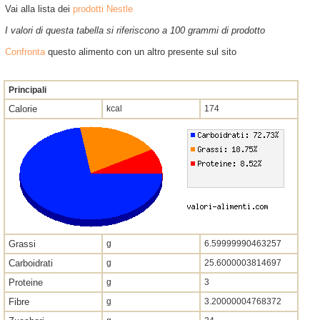
Vai alla lista dei
prodotti Nestle
I valori di questa tabella si riferiscono a 100 grammi di prodotto
Confronta
questo alimento con un altro presente sul sito
Principali
Calorie
kcal
174
Grassi
g
6.59999990463257
Carboidrati
g
25.6000003814697
Proteine
g
3
Fibre
g
3.20000004768372