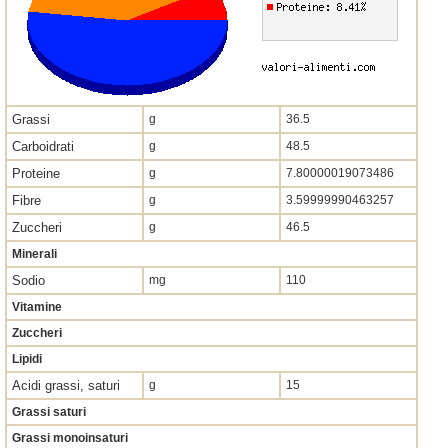
Grassi
g
36.5
Carboidrati
g
48.5
Proteine
g
7.80000019073486
Fibre
g
3.59999990463257
Zuccheri
g
46.5
Minerali
Sodio
mg
110
Vitamine
Zuccheri
Lipidi
Acidi grassi, saturi
g
15
Grassi saturi
Grassi monoinsaturi