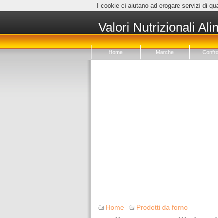
I cookie ci aiutano ad erogare servizi di qua
Valori Nutrizionali Ali
Home
Marche
Confro
Home
Prodotti da forno