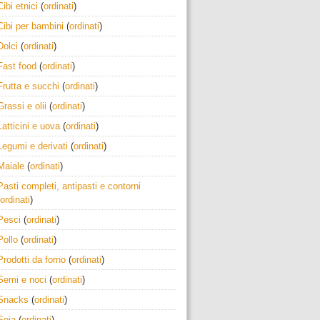
Cibi etnici
(
ordinati
)
Cibi per bambini
(
ordinati
)
Dolci
(
ordinati
)
Fast food
(
ordinati
)
Frutta e succhi
(
ordinati
)
Grassi e olii
(
ordinati
)
Latticini e uova
(
ordinati
)
Legumi e derivati
(
ordinati
)
Maiale
(
ordinati
)
Pasti completi, antipasti e contorni
ordinati
)
Pesci
(
ordinati
)
Pollo
(
ordinati
)
Prodotti da forno
(
ordinati
)
Semi e noci
(
ordinati
)
Snacks
(
ordinati
)
Soia
(
ordinati
)