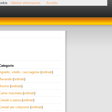
cookie.
Ulteriori informazioni
Accetto
Categorie
Agnello, vitello, cacciagione
(
ordinati
)
Bevande
(
ordinati
)
Bovino
(
ordinati
)
Carne macinata
(
ordinati
)
Cereali e pasta
(
ordinati
)
Cereali per colazione
(
ordinati
)