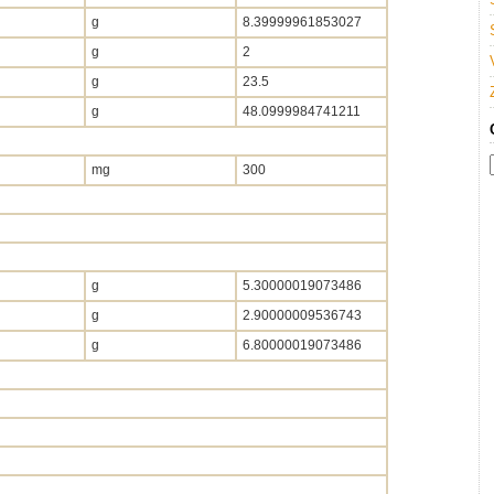
g
8.39999961853027
g
2
g
23.5
g
48.0999984741211
mg
300
g
5.30000019073486
g
2.90000009536743
g
6.80000019073486