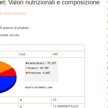
et: Valori nutrizionali e composizione
tti prima colazione
100 grammi di prodotto
sente sul sito
kcal
455
(
g
15
g
71.5999984741211