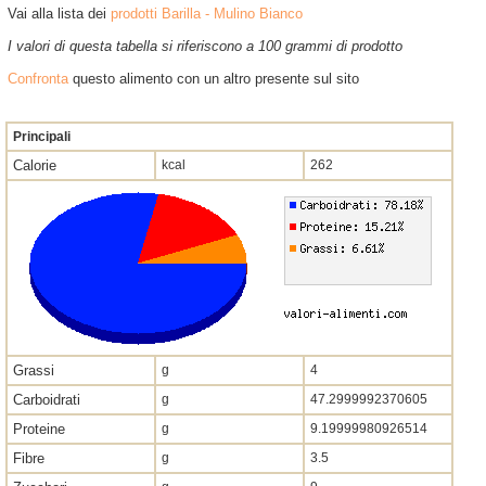
Vai alla lista dei
prodotti Barilla - Mulino Bianco
I valori di questa tabella si riferiscono a 100 grammi di prodotto
Confronta
questo alimento con un altro presente sul sito
Principali
Calorie
kcal
262
Grassi
g
4
Carboidrati
g
47.2999992370605
Proteine
g
9.19999980926514
Fibre
g
3.5