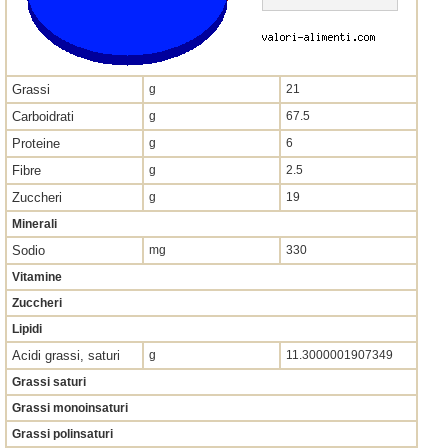
Grassi
g
21
Carboidrati
g
67.5
Proteine
g
6
Fibre
g
2.5
Zuccheri
g
19
Minerali
Sodio
mg
330
Vitamine
Zuccheri
Lipidi
Acidi grassi, saturi
g
11.3000001907349
Grassi saturi
Grassi monoinsaturi
Grassi polinsaturi