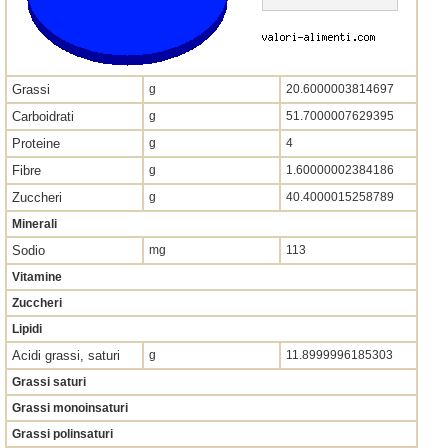
Grassi
g
20.6000003814697
Carboidrati
g
51.7000007629395
Proteine
g
4
Fibre
g
1.60000002384186
Zuccheri
g
40.4000015258789
Minerali
Sodio
mg
113
Vitamine
Zuccheri
Lipidi
Acidi grassi, saturi
g
11.8999996185303
Grassi saturi
Grassi monoinsaturi
Grassi polinsaturi