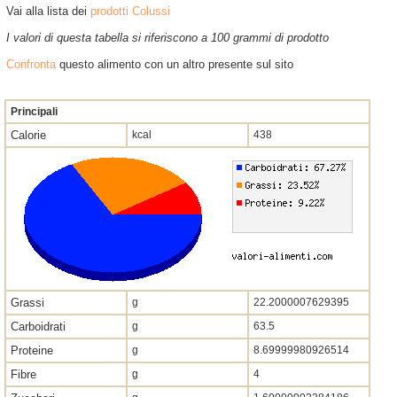
Vai alla lista dei
prodotti Colussi
I valori di questa tabella si riferiscono a 100 grammi di prodotto
Confronta
questo alimento con un altro presente sul sito
Principali
Calorie
kcal
438
Grassi
g
22.2000007629395
Carboidrati
g
63.5
Proteine
g
8.69999980926514
Fibre
g
4