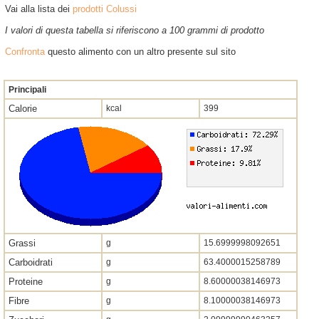
Vai alla lista dei
prodotti Colussi
I valori di questa tabella si riferiscono a 100 grammi di prodotto
Confronta
questo alimento con un altro presente sul sito
Principali
Calorie
kcal
399
Grassi
g
15.6999998092651
Carboidrati
g
63.4000015258789
Proteine
g
8.60000038146973
Fibre
g
8.10000038146973