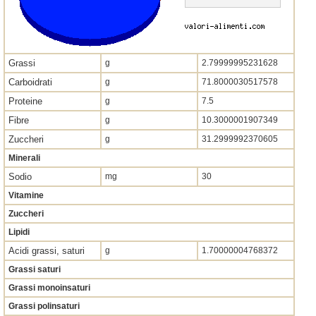
Grassi
g
2.79999995231628
Carboidrati
g
71.8000030517578
Proteine
g
7.5
Fibre
g
10.3000001907349
Zuccheri
g
31.2999992370605
Minerali
Sodio
mg
30
Vitamine
Zuccheri
Lipidi
Acidi grassi, saturi
g
1.70000004768372
Grassi saturi
Grassi monoinsaturi
Grassi polinsaturi