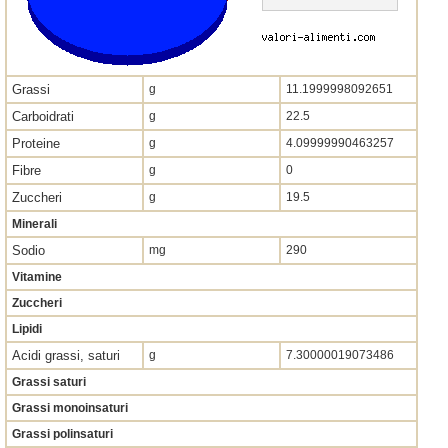
Grassi
g
11.1999998092651
Carboidrati
g
22.5
Proteine
g
4.09999990463257
Fibre
g
0
Zuccheri
g
19.5
Minerali
Sodio
mg
290
Vitamine
Zuccheri
Lipidi
Acidi grassi, saturi
g
7.30000019073486
Grassi saturi
Grassi monoinsaturi
Grassi polinsaturi