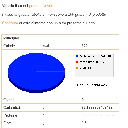
Vai alla lista dei
prodotti Nestle
I valori di questa tabella si riferiscono a 100 grammi di prodotto
Confronta
questo alimento con un altro presente sul sito
Principali
Calorie
kcal
370
Grassi
g
0
Carboidrati
g
92.1999969482422
Proteine
g
0.200000002980232
Fibre
g
1.5