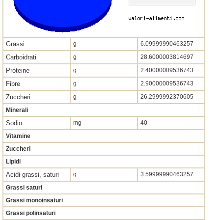
Grassi
g
6.09999990463257
Carboidrati
g
28.6000003814697
Proteine
g
2.40000009536743
Fibre
g
2.90000009536743
Zuccheri
g
26.2999992370605
Minerali
Sodio
mg
40
Vitamine
Zuccheri
Lipidi
Acidi grassi, saturi
g
3.59999990463257
Grassi saturi
Grassi monoinsaturi
Grassi polinsaturi