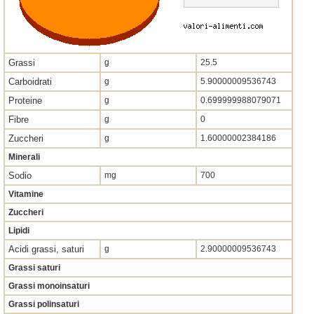
Grassi
g
25.5
Carboidrati
g
5.90000009536743
Proteine
g
0.699999988079071
Fibre
g
0
Zuccheri
g
1.60000002384186
Minerali
Sodio
mg
700
Vitamine
Zuccheri
Lipidi
Acidi grassi, saturi
g
2.90000009536743
Grassi saturi
Grassi monoinsaturi
Grassi polinsaturi