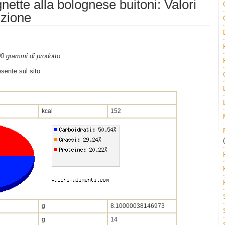
nette alla bolognese buitoni: Valori
izione
100 grammi di prodotto
sente sul sito
kcal
152
(
g
8.10000038146973
g
14