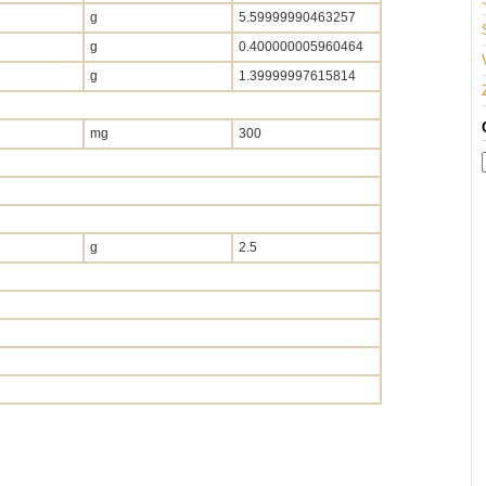
g
5.59999990463257
g
0.400000005960464
g
1.39999997615814
mg
300
g
2.5