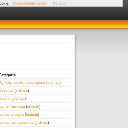
cookie.
Ulteriori informazioni
Accetto
Categorie
Agnello, vitello, cacciagione
(
ordinati
)
Bevande
(
ordinati
)
Bovino
(
ordinati
)
Carne macinata
(
ordinati
)
Cereali e pasta
(
ordinati
)
Cereali per colazione
(
ordinati
)