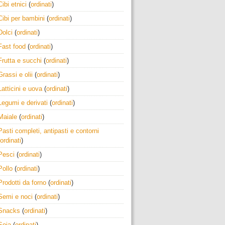
Cibi etnici
(
ordinati
)
Cibi per bambini
(
ordinati
)
Dolci
(
ordinati
)
Fast food
(
ordinati
)
Frutta e succhi
(
ordinati
)
Grassi e olii
(
ordinati
)
Latticini e uova
(
ordinati
)
Legumi e derivati
(
ordinati
)
Maiale
(
ordinati
)
Pasti completi, antipasti e contorni
ordinati
)
Pesci
(
ordinati
)
Pollo
(
ordinati
)
Prodotti da forno
(
ordinati
)
Semi e noci
(
ordinati
)
Snacks
(
ordinati
)
Soia
(
ordinati
)