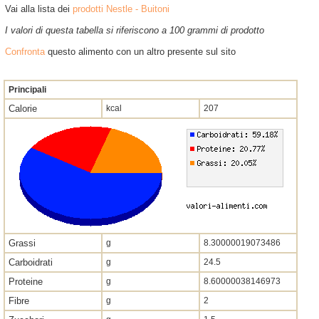
Vai alla lista dei
prodotti Nestle - Buitoni
I valori di questa tabella si riferiscono a 100 grammi di prodotto
Confronta
questo alimento con un altro presente sul sito
Principali
Calorie
kcal
207
Grassi
g
8.30000019073486
Carboidrati
g
24.5
Proteine
g
8.60000038146973
Fibre
g
2