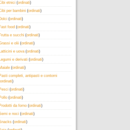
Cibi etnici
(
ordinati
)
Cibi per bambini
(
ordinati
)
Dolci
(
ordinati
)
Fast food
(
ordinati
)
Frutta e succhi
(
ordinati
)
Grassi e olii
(
ordinati
)
Latticini e uova
(
ordinati
)
Legumi e derivati
(
ordinati
)
Maiale
(
ordinati
)
Pasti completi, antipasti e contorni
ordinati
)
Pesci
(
ordinati
)
Pollo
(
ordinati
)
Prodotti da forno
(
ordinati
)
Semi e noci
(
ordinati
)
Snacks
(
ordinati
)
Soia
(
ordinati
)