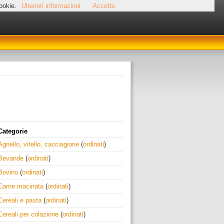
cookie.
Ulteriori informazioni
Accetto
Categorie
Agnello, vitello, cacciagione
(
ordinati
)
Bevande
(
ordinati
)
Bovino
(
ordinati
)
Carne macinata
(
ordinati
)
Cereali e pasta
(
ordinati
)
Cereali per colazione
(
ordinati
)