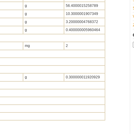
g
56.4000015258789
g
10.3000001907349
g
3.20000004768372
g
0.400000005960464
mg
2
g
0.300000011920929