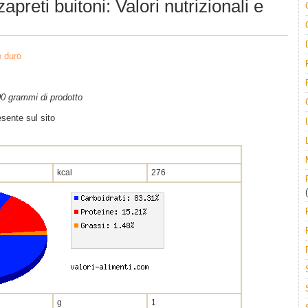
apreti buitoni: Valori nutrizionali e
 duro
100 grammi di prodotto
sente sul sito
kcal
276
(
g
1