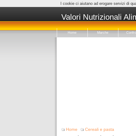
I cookie ci aiutano ad erogare servizi di qua
Valori Nutrizionali Ali
Home
Marche
Confro
Home
Cereali e pasta