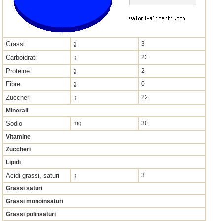
Grassi
g
3
Carboidrati
g
23
Proteine
g
2
Fibre
g
0
Zuccheri
g
22
Minerali
Sodio
mg
30
Vitamine
Zuccheri
Lipidi
Acidi grassi, saturi
g
3
Grassi saturi
Grassi monoinsaturi
Grassi polinsaturi