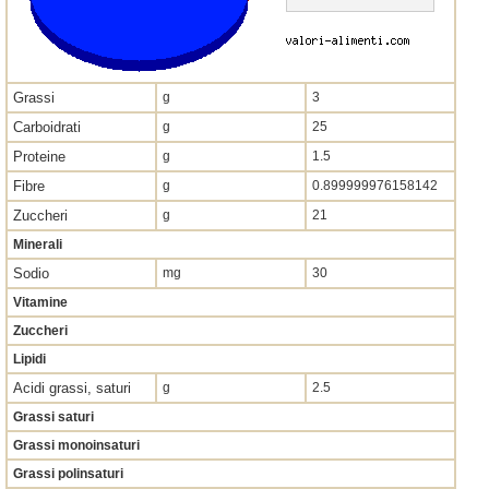
Grassi
g
3
Carboidrati
g
25
Proteine
g
1.5
Fibre
g
0.899999976158142
Zuccheri
g
21
Minerali
Sodio
mg
30
Vitamine
Zuccheri
Lipidi
Acidi grassi, saturi
g
2.5
Grassi saturi
Grassi monoinsaturi
Grassi polinsaturi