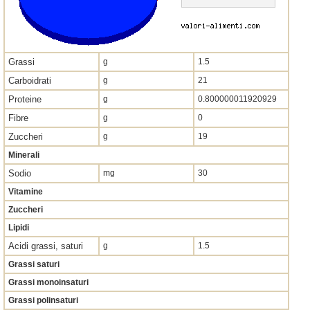
Grassi
g
1.5
Carboidrati
g
21
Proteine
g
0.800000011920929
Fibre
g
0
Zuccheri
g
19
Minerali
Sodio
mg
30
Vitamine
Zuccheri
Lipidi
Acidi grassi, saturi
g
1.5
Grassi saturi
Grassi monoinsaturi
Grassi polinsaturi