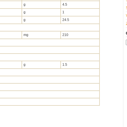
g
4.5
g
1
g
24.5
mg
210
g
1.5