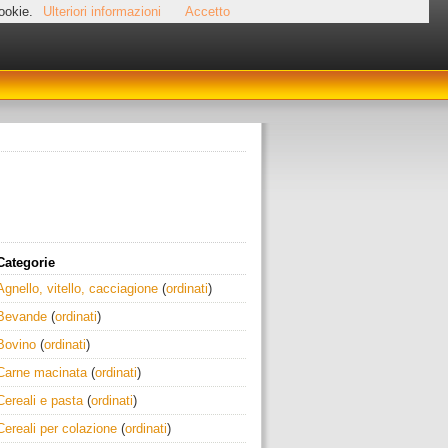
cookie.
Ulteriori informazioni
Accetto
Categorie
Agnello, vitello, cacciagione
(
ordinati
)
Bevande
(
ordinati
)
Bovino
(
ordinati
)
Carne macinata
(
ordinati
)
Cereali e pasta
(
ordinati
)
Cereali per colazione
(
ordinati
)