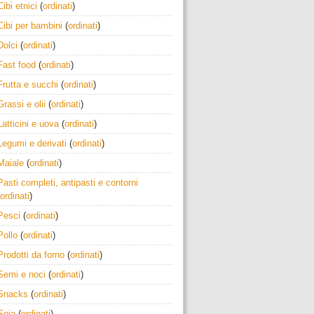
Cibi etnici
(
ordinati
)
Cibi per bambini
(
ordinati
)
Dolci
(
ordinati
)
Fast food
(
ordinati
)
Frutta e succhi
(
ordinati
)
Grassi e olii
(
ordinati
)
Latticini e uova
(
ordinati
)
Legumi e derivati
(
ordinati
)
Maiale
(
ordinati
)
Pasti completi, antipasti e contorni
ordinati
)
Pesci
(
ordinati
)
Pollo
(
ordinati
)
Prodotti da forno
(
ordinati
)
Semi e noci
(
ordinati
)
Snacks
(
ordinati
)
Soia
(
ordinati
)