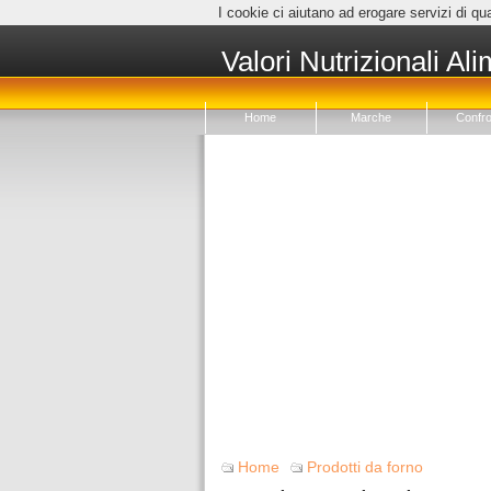
I cookie ci aiutano ad erogare servizi di qua
Valori Nutrizionali Ali
Home
Marche
Confro
Home
Prodotti da forno