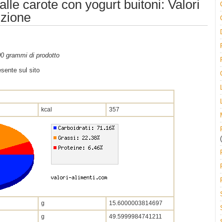
alle carote con yogurt buitoni: Valori
izione
100 grammi di prodotto
sente sul sito
kcal
357
(
g
15.6000003814697
g
49.5999984741211