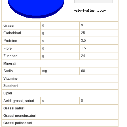
Grassi
g
9
Carboidrati
g
25
Proteine
g
3.5
Fibre
g
1.5
Zuccheri
g
24
Minerali
Sodio
mg
60
Vitamine
Zuccheri
Lipidi
Acidi grassi, saturi
g
8
Grassi saturi
Grassi monoinsaturi
Grassi polinsaturi