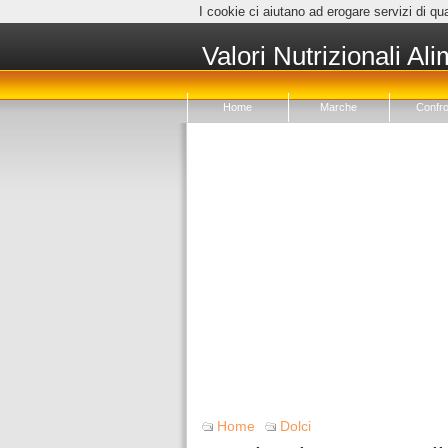
I cookie ci aiutano ad erogare servizi di qua
Valori Nutrizionali Ali
Home
Marche
Confro
Home
Dolci