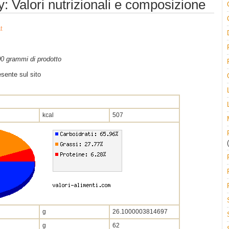
y: Valori nutrizionali e composizione
t
100 grammi di prodotto
sente sul sito
kcal
507
(
g
26.1000003814697
g
62