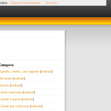
cookie.
Ulteriori informazioni
Accetto
Categorie
Agnello, vitello, cacciagione
(
ordinati
)
Bevande
(
ordinati
)
Bovino
(
ordinati
)
Carne macinata
(
ordinati
)
Cereali e pasta
(
ordinati
)
Cereali per colazione
(
ordinati
)