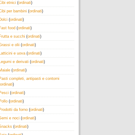
Cibi etnici
(
ordinati
)
Cibi per bambini
(
ordinati
)
Dolci
(
ordinati
)
Fast food
(
ordinati
)
Frutta e succhi
(
ordinati
)
Grassi e olii
(
ordinati
)
Latticini e uova
(
ordinati
)
Legumi e derivati
(
ordinati
)
Maiale
(
ordinati
)
Pasti completi, antipasti e contorni
ordinati
)
Pesci
(
ordinati
)
Pollo
(
ordinati
)
Prodotti da forno
(
ordinati
)
Semi e noci
(
ordinati
)
Snacks
(
ordinati
)
Soia
(
ordinati
)