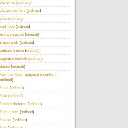
Cibi etnici
(
ordinati
)
Cibi per bambini
(
ordinati
)
Dolci
(
ordinati
)
Fast food
(
ordinati
)
Frutta e succhi
(
ordinati
)
Grassi e olii
(
ordinati
)
Latticini e uova
(
ordinati
)
Legumi e derivati
(
ordinati
)
Maiale
(
ordinati
)
Pasti completi, antipasti e contorni
ordinati
)
Pesci
(
ordinati
)
Pollo
(
ordinati
)
Prodotti da forno
(
ordinati
)
Semi e noci
(
ordinati
)
Snacks
(
ordinati
)
Soia
(
ordinati
)