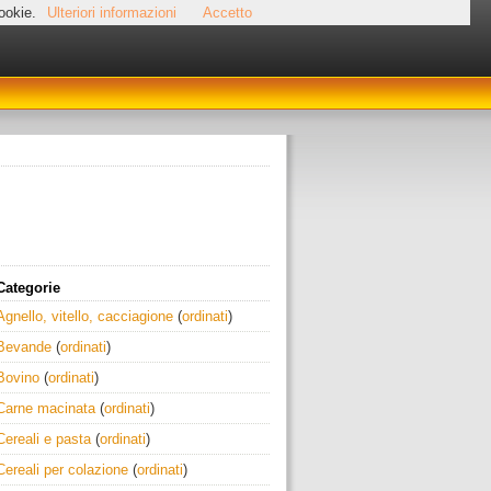
cookie.
Ulteriori informazioni
Accetto
Categorie
Agnello, vitello, cacciagione
(
ordinati
)
Bevande
(
ordinati
)
Bovino
(
ordinati
)
Carne macinata
(
ordinati
)
Cereali e pasta
(
ordinati
)
Cereali per colazione
(
ordinati
)