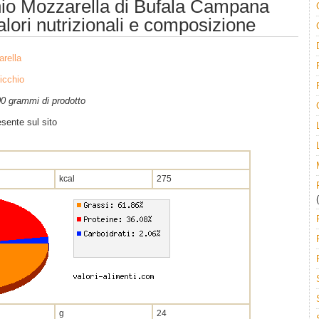
chio Mozzarella di Bufala Campana
alori nutrizionali e composizione
rella
nicchio
100 grammi di prodotto
sente sul sito
kcal
275
(
g
24