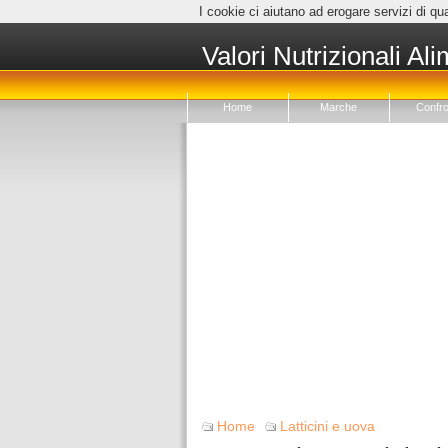
I cookie ci aiutano ad erogare servizi di qua
Valori Nutrizionali Ali
Home
Marche
Confro
Home
Latticini e uova