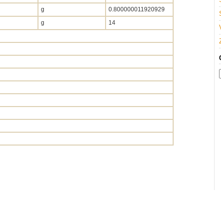
g
0.800000011920929
g
14