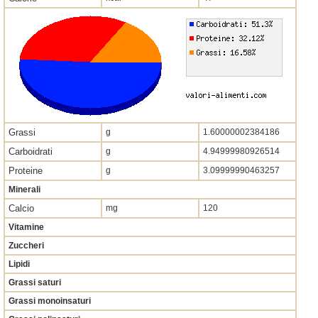
Grassi
g
1.60000002384186
Carboidrati
g
4.94999980926514
Proteine
g
3.09999990463257
Minerali
Calcio
mg
120
Vitamine
Zuccheri
Lipidi
Grassi saturi
Grassi monoinsaturi