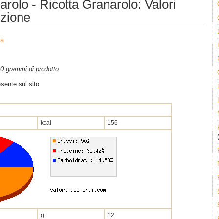
rolo - Ricotta Granarolo: Valori
izione
ta
100 grammi di prodotto
sente sul sito
kcal
156
(
g
12