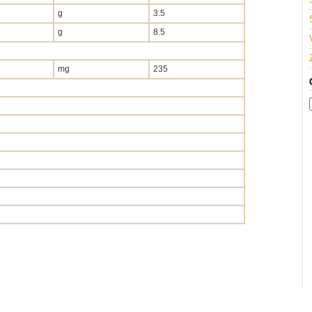
g
3.5
g
8.5
mg
235