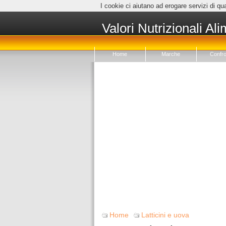
I cookie ci aiutano ad erogare servizi di qua
Valori Nutrizionali Ali
Home
Marche
Confro
Home
Latticini e uova