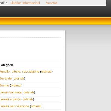
cookie.
Ulteriori informazioni
Accetto
Categorie
Agnello, vitello, cacciagione
(
ordinati
)
Bevande
(
ordinati
)
Bovino
(
ordinati
)
Carne macinata
(
ordinati
)
Cereali e pasta
(
ordinati
)
Cereali per colazione
(
ordinati
)