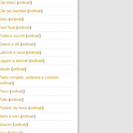
Cibi etnici
(
ordinati
)
Cibi per bambini
(
ordinati
)
Dolci
(
ordinati
)
Fast food
(
ordinati
)
Frutta e succhi
(
ordinati
)
Grassi e olii
(
ordinati
)
Latticini e uova
(
ordinati
)
Legumi e derivati
(
ordinati
)
Maiale
(
ordinati
)
Pasti completi, antipasti e contorni
ordinati
)
Pesci
(
ordinati
)
Pollo
(
ordinati
)
Prodotti da forno
(
ordinati
)
Semi e noci
(
ordinati
)
Snacks
(
ordinati
)
Soia
(
ordinati
)