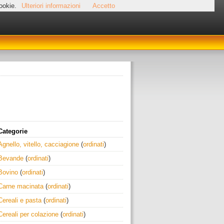
cookie.
Ulteriori informazioni
Accetto
Categorie
Agnello, vitello, cacciagione
(
ordinati
)
Bevande
(
ordinati
)
Bovino
(
ordinati
)
Carne macinata
(
ordinati
)
Cereali e pasta
(
ordinati
)
Cereali per colazione
(
ordinati
)