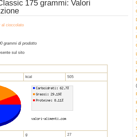
lassic 175 grammi: Valori
izione
 al cioccolato
100 grammi di prodotto
sente sul sito
kcal
505
(
g
27