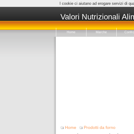
I cookie ci aiutano ad erogare servizi di qua
Valori Nutrizionali Ali
Home
Marche
Confro
Home
Prodotti da forno