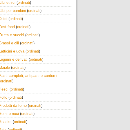
Cibi etnici
(
ordinati
)
Cibi per bambini
(
ordinati
)
Dolci
(
ordinati
)
Fast food
(
ordinati
)
Frutta e succhi
(
ordinati
)
Grassi e olii
(
ordinati
)
Latticini e uova
(
ordinati
)
Legumi e derivati
(
ordinati
)
Maiale
(
ordinati
)
Pasti completi, antipasti e contorni
ordinati
)
Pesci
(
ordinati
)
Pollo
(
ordinati
)
Prodotti da forno
(
ordinati
)
Semi e noci
(
ordinati
)
Snacks
(
ordinati
)
Soia
(
ordinati
)