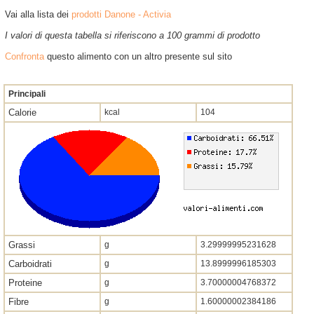
Vai alla lista dei
prodotti Danone - Activia
I valori di questa tabella si riferiscono a 100 grammi di prodotto
Confronta
questo alimento con un altro presente sul sito
Principali
Calorie
kcal
104
Grassi
g
3.29999995231628
Carboidrati
g
13.8999996185303
Proteine
g
3.70000004768372
Fibre
g
1.60000002384186