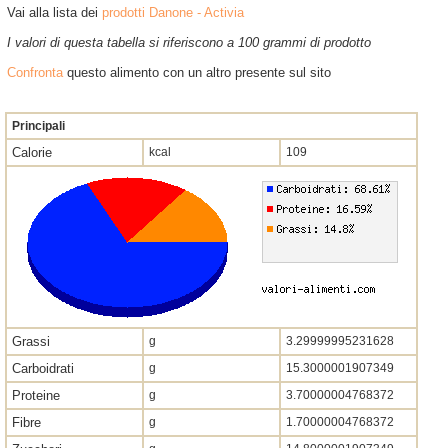
Vai alla lista dei
prodotti Danone - Activia
I valori di questa tabella si riferiscono a 100 grammi di prodotto
Confronta
questo alimento con un altro presente sul sito
Principali
Calorie
kcal
109
Grassi
g
3.29999995231628
Carboidrati
g
15.3000001907349
Proteine
g
3.70000004768372
Fibre
g
1.70000004768372