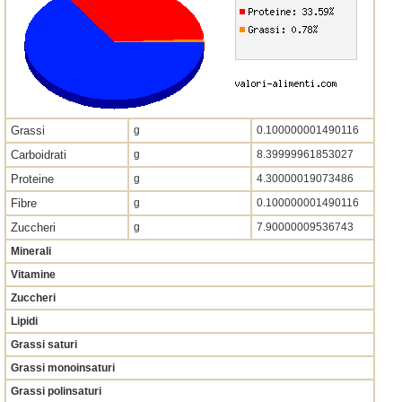
Grassi
g
0.100000001490116
Carboidrati
g
8.39999961853027
Proteine
g
4.30000019073486
Fibre
g
0.100000001490116
Zuccheri
g
7.90000009536743
Minerali
Vitamine
Zuccheri
Lipidi
Grassi saturi
Grassi monoinsaturi
Grassi polinsaturi