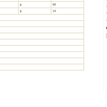
g
68
g
14