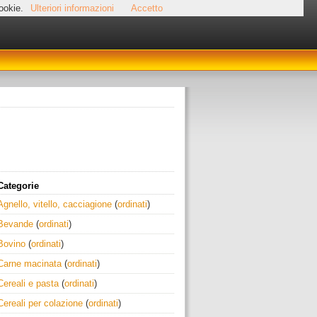
cookie.
Ulteriori informazioni
Accetto
Categorie
Agnello, vitello, cacciagione
(
ordinati
)
Bevande
(
ordinati
)
Bovino
(
ordinati
)
Carne macinata
(
ordinati
)
Cereali e pasta
(
ordinati
)
Cereali per colazione
(
ordinati
)