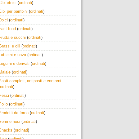
Cibi etnici
(
ordinati
)
Cibi per bambini
(
ordinati
)
Dolci
(
ordinati
)
Fast food
(
ordinati
)
Frutta e succhi
(
ordinati
)
Grassi e olii
(
ordinati
)
Latticini e uova
(
ordinati
)
Legumi e derivati
(
ordinati
)
Maiale
(
ordinati
)
Pasti completi, antipasti e contorni
ordinati
)
Pesci
(
ordinati
)
Pollo
(
ordinati
)
Prodotti da forno
(
ordinati
)
Semi e noci
(
ordinati
)
Snacks
(
ordinati
)
Soia
(
ordinati
)