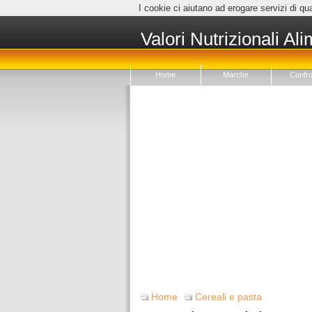
I cookie ci aiutano ad erogare servizi di qua
Valori Nutrizionali Ali
Home
Marche
Confro
Home
Cereali e pasta