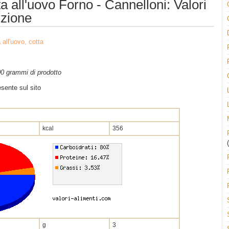
a all'uovo Forno - Cannelloni: Valori
izione
 all'uovo, cotta
100 grammi di prodotto
sente sul sito
kcal
356
(
g
3