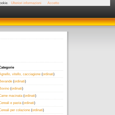
cookie.
Ulteriori informazioni
Accetto
Categorie
Agnello, vitello, cacciagione
(
ordinati
)
Bevande
(
ordinati
)
Bovino
(
ordinati
)
Carne macinata
(
ordinati
)
Cereali e pasta
(
ordinati
)
Cereali per colazione
(
ordinati
)