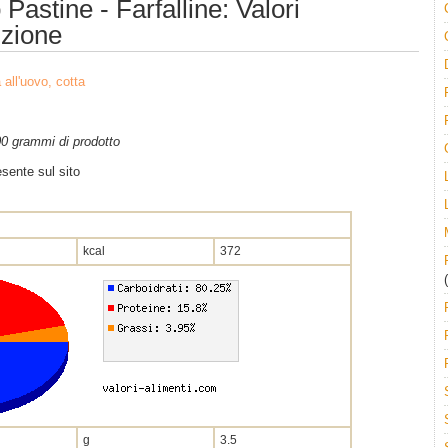
Pastine - Farfalline: Valori
izione
 all'uovo, cotta
100 grammi di prodotto
sente sul sito
kcal
372
(
g
3.5