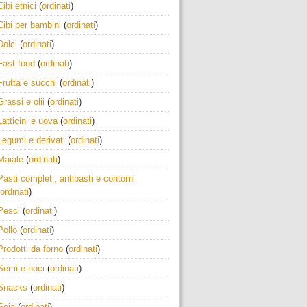
Cibi etnici
(
ordinati
)
Cibi per bambini
(
ordinati
)
Dolci
(
ordinati
)
Fast food
(
ordinati
)
Frutta e succhi
(
ordinati
)
Grassi e olii
(
ordinati
)
Latticini e uova
(
ordinati
)
Legumi e derivati
(
ordinati
)
Maiale
(
ordinati
)
Pasti completi, antipasti e contorni
ordinati
)
Pesci
(
ordinati
)
Pollo
(
ordinati
)
Prodotti da forno
(
ordinati
)
Semi e noci
(
ordinati
)
Snacks
(
ordinati
)
Soia
(
ordinati
)