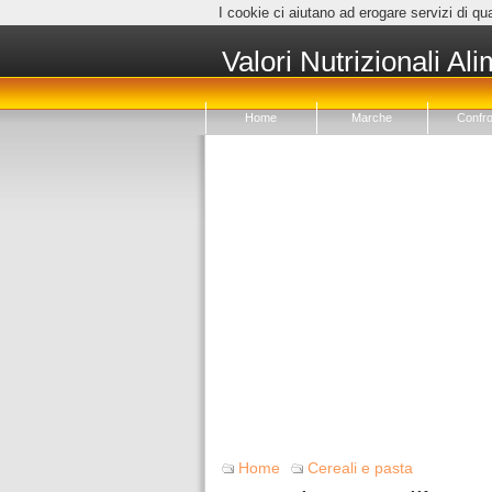
I cookie ci aiutano ad erogare servizi di qua
Valori Nutrizionali Ali
Home
Marche
Confro
Home
Cereali e pasta