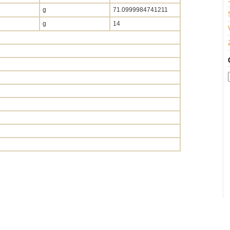
g
71.0999984741211
g
14