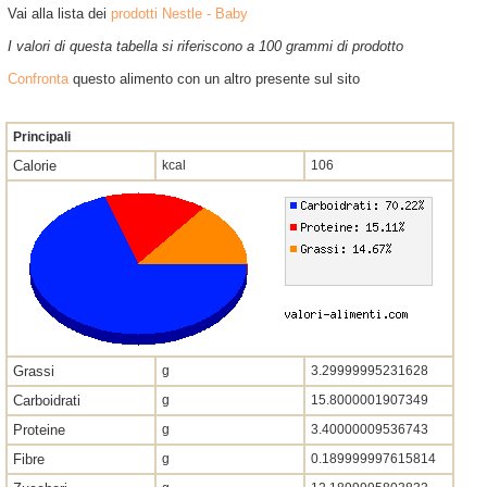
Vai alla lista dei
prodotti Nestle - Baby
I valori di questa tabella si riferiscono a 100 grammi di prodotto
Confronta
questo alimento con un altro presente sul sito
Principali
Calorie
kcal
106
Grassi
g
3.29999995231628
Carboidrati
g
15.8000001907349
Proteine
g
3.40000009536743
Fibre
g
0.189999997615814