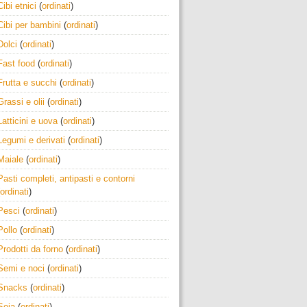
Cibi etnici
(
ordinati
)
Cibi per bambini
(
ordinati
)
Dolci
(
ordinati
)
Fast food
(
ordinati
)
Frutta e succhi
(
ordinati
)
Grassi e olii
(
ordinati
)
Latticini e uova
(
ordinati
)
Legumi e derivati
(
ordinati
)
Maiale
(
ordinati
)
Pasti completi, antipasti e contorni
ordinati
)
Pesci
(
ordinati
)
Pollo
(
ordinati
)
Prodotti da forno
(
ordinati
)
Semi e noci
(
ordinati
)
Snacks
(
ordinati
)
Soia
(
ordinati
)