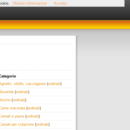
cookie.
Ulteriori informazioni
Accetto
Categorie
Agnello, vitello, cacciagione
(
ordinati
)
Bevande
(
ordinati
)
Bovino
(
ordinati
)
Carne macinata
(
ordinati
)
Cereali e pasta
(
ordinati
)
Cereali per colazione
(
ordinati
)