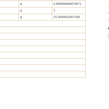
g
0.699999988079071
g
2
g
15.3000001907349