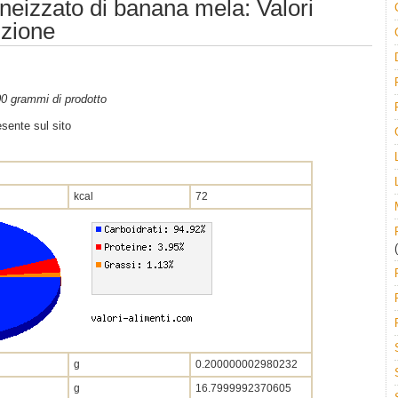
eizzato di banana mela: Valori
izione
100 grammi di prodotto
sente sul sito
kcal
72
(
g
0.200000002980232
g
16.7999992370605