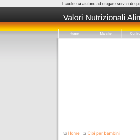
I cookie ci aiutano ad erogare servizi di qua
Valori Nutrizionali Ali
Home
Marche
Confro
Home
Cibi per bambini