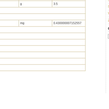
g
3.5
mg
0.430000007152557