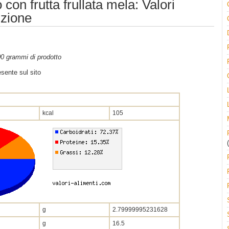
on frutta frullata mela: Valori
izione
100 grammi di prodotto
sente sul sito
kcal
105
(
g
2.79999995231628
g
16.5