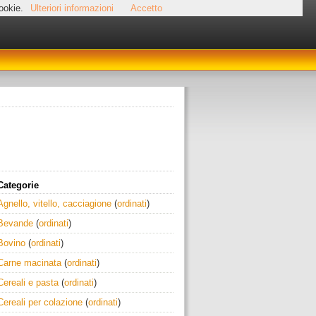
cookie.
Ulteriori informazioni
Accetto
Categorie
Agnello, vitello, cacciagione
(
ordinati
)
Bevande
(
ordinati
)
Bovino
(
ordinati
)
Carne macinata
(
ordinati
)
Cereali e pasta
(
ordinati
)
Cereali per colazione
(
ordinati
)