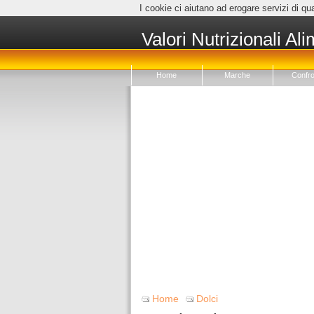
I cookie ci aiutano ad erogare servizi di qua
Valori Nutrizionali Ali
Home
Marche
Confro
Home
Dolci