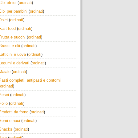
Cibi etnici
(
ordinati
)
Cibi per bambini
(
ordinati
)
Dolci
(
ordinati
)
Fast food
(
ordinati
)
Frutta e succhi
(
ordinati
)
Grassi e olii
(
ordinati
)
Latticini e uova
(
ordinati
)
Legumi e derivati
(
ordinati
)
Maiale
(
ordinati
)
Pasti completi, antipasti e contorni
ordinati
)
Pesci
(
ordinati
)
Pollo
(
ordinati
)
Prodotti da forno
(
ordinati
)
Semi e noci
(
ordinati
)
Snacks
(
ordinati
)
Soia
(
ordinati
)